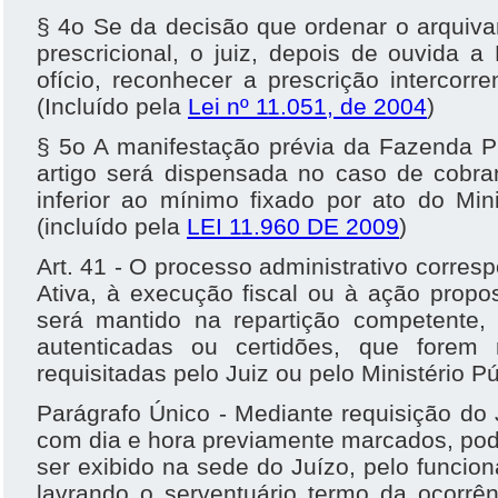
§ 4o Se da decisão que ordenar o arquiva
prescricional, o juiz, depois de ouvida 
ofício, reconhecer a prescrição intercorre
(Incluído pela
Lei nº 11.051, de 2004
)
§ 5o A manifestação prévia da Fazenda Pú
artigo será dispensada no caso de cobran
inferior ao mínimo fixado por ato do Mi
(incluído pela
LEI 11.960 DE 2009
)
Art. 41 - O processo administrativo corres
Ativa, à execução fiscal ou à ação propo
será mantido na repartição competente, 
autenticadas ou certidões, que forem 
requisitadas pelo Juiz ou pelo Ministério Pú
Parágrafo Único - Mediante requisição do 
com dia e hora previamente marcados, pod
ser exibido na sede do Juízo, pelo funcion
lavrando o serventuário termo da ocorrên